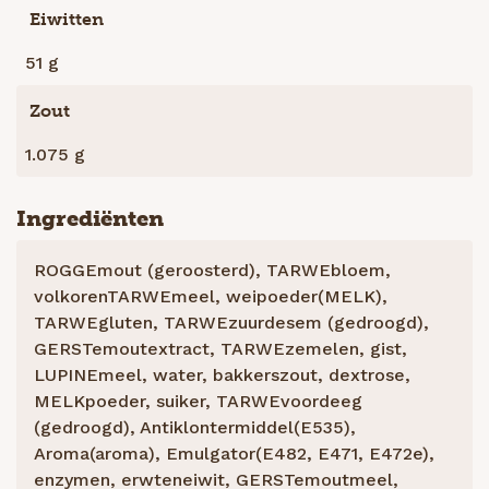
Eiwitten
51 g
Zout
1.075 g
Ingrediënten
ROGGEmout (geroosterd), TARWEbloem,
volkorenTARWEmeel, weipoeder(MELK),
TARWEgluten, TARWEzuurdesem (gedroogd),
GERSTemoutextract, TARWEzemelen, gist,
LUPINEmeel, water, bakkerszout, dextrose,
MELKpoeder, suiker, TARWEvoordeeg
(gedroogd), Antiklontermiddel(E535),
Aroma(aroma), Emulgator(E482, E471, E472e),
enzymen, erwteneiwit, GERSTemoutmeel,