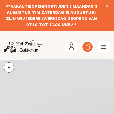
×
**VAKANTIEOPENINGSTIJDEN ( MAANDAG 3
AUGUSTUS T/M ZATERDAG 15 AUGUSTUS)
ZIJN WIJ IEDERE (WERK)DAG GEOPEND VAN
07.30 TOT 14.00 UUR.**