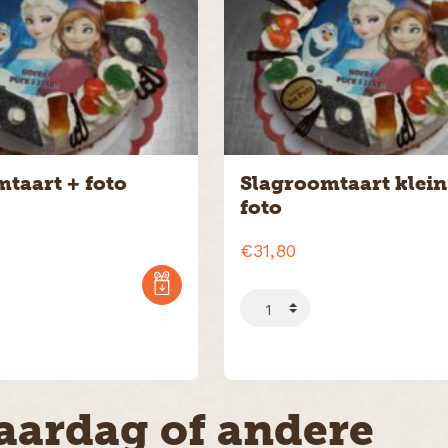
Gevuld brood
taart + foto
Slagroomtaart klein
foto
€
31,80
jaardag of andere