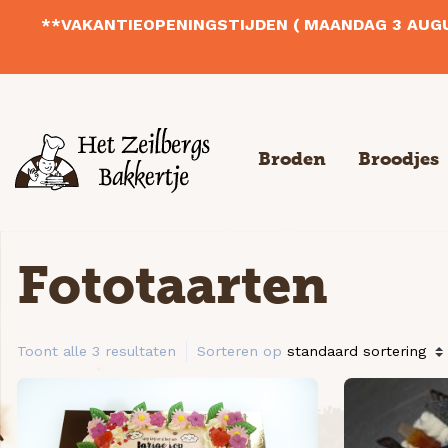
**VAKANTIEOPENINGSTIJDEN ( MAANDAG 3 AUGU
Broden
Broodjes
Fototaarten
Tarwebrood
Dieet gebak & Vlaaitjes
Toont alle 3 resultaten
Cake, wafels, koeken
Witbrood
Zachte broodjes
Taarten & Schnitten