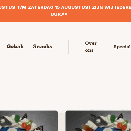
STUS T/M ZATERDAG 15 AUGUSTUS) ZIJN WIJ IEDERE
UUR.**
Over
Gebak
Snacks
Special
ons
Volkoren- /
meergranenbrood
Vlaaien & Luxe Vlaaien
Hartige snacks
Dieet/Zuurdesembroden
Krokante broodjes &
Gebakjes & Vlaaitjes
Croissants