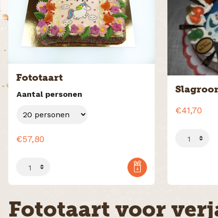
Zoete tussendoortjes
Duits / Zuurdesem brood
Fototaarten
Fototaart
Roggebrood, crackers &
Slagroom
beschuit
Aantal personen
€
41,70
€
57,80
Fototaart voor ver