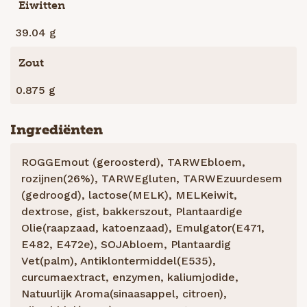
Eiwitten
39.04 g
Zout
0.875 g
Ingrediënten
ROGGEmout (geroosterd), TARWEbloem,
rozijnen(26%), TARWEgluten, TARWEzuurdesem
(gedroogd), lactose(MELK), MELKeiwit,
dextrose, gist, bakkerszout, Plantaardige
Olie(raapzaad, katoenzaad), Emulgator(E471,
E482, E472e), SOJAbloem, Plantaardig
Vet(palm), Antiklontermiddel(E535),
curcumaextract, enzymen, kaliumjodide,
Natuurlijk Aroma(sinaasappel, citroen),