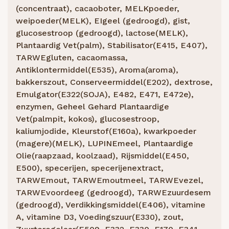
(concentraat), cacaoboter, MELKpoeder,
weipoeder(MELK), EIgeel (gedroogd), gist,
glucosestroop (gedroogd), lactose(MELK),
Plantaardig Vet(palm), Stabilisator(E415, E407),
TARWEgluten, cacaomassa,
Antiklontermiddel(E535), Aroma(aroma),
bakkerszout, Conserveermiddel(E202), dextrose,
Emulgator(E322(SOJA), E482, E471, E472e),
enzymen, Geheel Gehard Plantaardige
Vet(palmpit, kokos), glucosestroop,
kaliumjodide, Kleurstof(E160a), kwarkpoeder
(magere)(MELK), LUPINEmeel, Plantaardige
Olie(raapzaad, koolzaad), Rijsmiddel(E450,
E500), specerijen, specerijenextract,
TARWEmout, TARWEmoutmeel, TARWEvezel,
TARWEvoordeeg (gedroogd), TARWEzuurdesem
(gedroogd), Verdikkingsmiddel(E406), vitamine
A, vitamine D3, Voedingszuur(E330), zout,