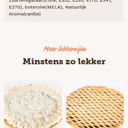
Zuurteregelaar(E509, E332, E330, E170, E341,
E270), boterolie(MELK), Natuurlijk
Aroma(vanille)
Minstens zo lekker