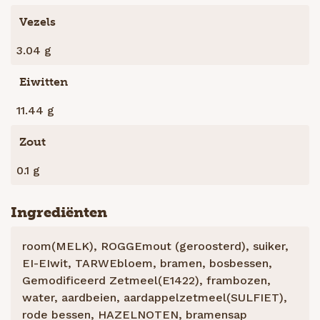
Vezels
3.04 g
Eiwitten
11.44 g
Zout
0.1 g
Ingrediënten
room(MELK), ROGGEmout (geroosterd), suiker,
EI-EIwit, TARWEbloem, bramen, bosbessen,
Gemodificeerd Zetmeel(E1422), frambozen,
water, aardbeien, aardappelzetmeel(SULFIET),
rode bessen, HAZELNOTEN, bramensap