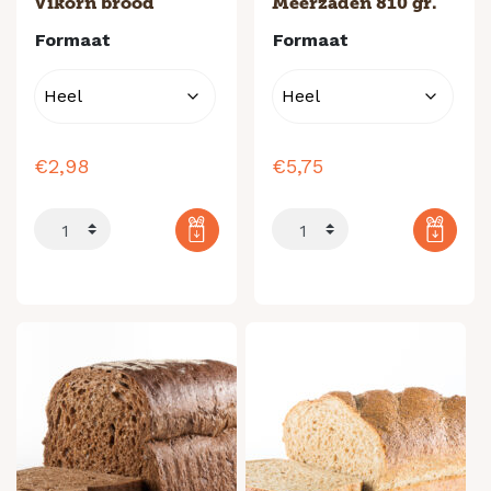
Vikorn brood
Meerzaden 810 gr.
Formaat
Formaat
€
2,98
€
5,75