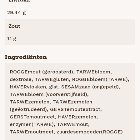
29.44 g
Zout
1.1 g
Ingrediënten
ROGGEmout (geroosterd), TARWEbloem,
dextrose, TARWEgluten, ROGGEbloem(TARWE),
HAVERvlokken, gist, SESAMzaad (ongepeld),
TARWEbloem (voorverstijfseld),
TARWEzemelen, TARWEzemelen
(geëxtrudeerd), GERSTemoutextract,
GERSTemoutmeel, HAVERzemelen,
enzymen(TARWE), TARWEmout,
TARWEmoutmeel, zuurdesempoeder(ROGGE)