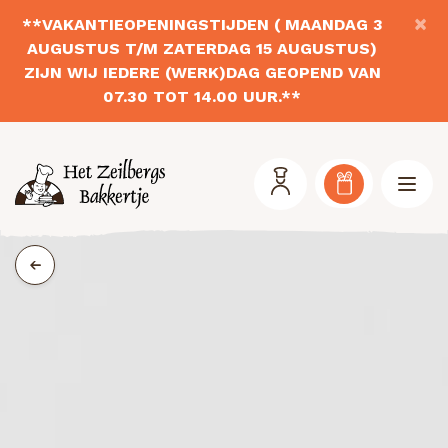
×
**VAKANTIEOPENINGSTIJDEN ( MAANDAG 3
AUGUSTUS T/M ZATERDAG 15 AUGUSTUS)
ZIJN WIJ IEDERE (WERK)DAG GEOPEND VAN
07.30 TOT 14.00 UUR.**