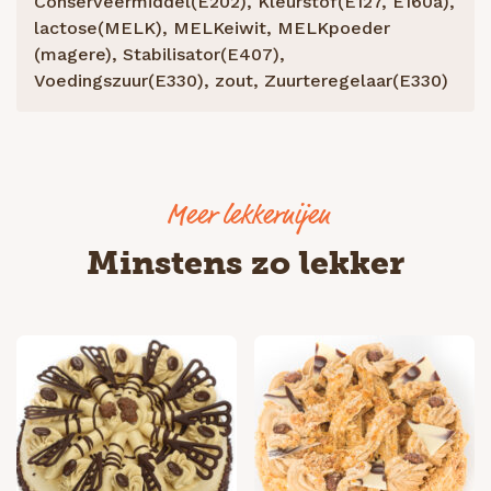
Conserveermiddel(E202), Kleurstof(E127, E160a),
lactose(MELK), MELKeiwit, MELKpoeder
(magere), Stabilisator(E407),
Voedingszuur(E330), zout, Zuurteregelaar(E330)
Minstens zo lekker