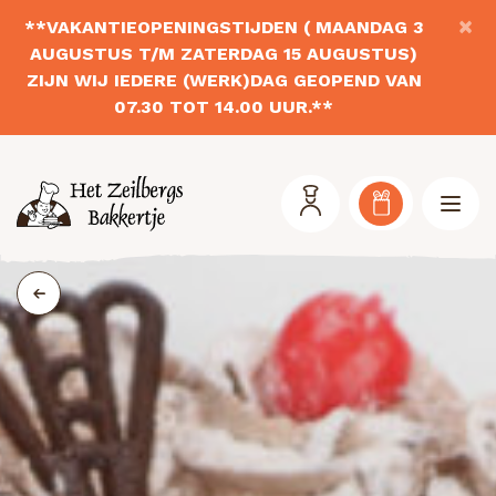
×
**VAKANTIEOPENINGSTIJDEN ( MAANDAG 3
AUGUSTUS T/M ZATERDAG 15 AUGUSTUS)
ZIJN WIJ IEDERE (WERK)DAG GEOPEND VAN
07.30 TOT 14.00 UUR.**