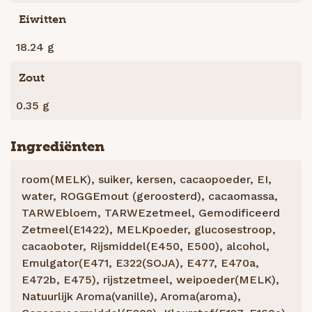
Eiwitten
18.24 g
Zout
0.35 g
Ingrediënten
room(MELK), suiker, kersen, cacaopoeder, EI,
water, ROGGEmout (geroosterd), cacaomassa,
TARWEbloem, TARWEzetmeel, Gemodificeerd
Zetmeel(E1422), MELKpoeder, glucosestroop,
cacaoboter, Rijsmiddel(E450, E500), alcohol,
Emulgator(E471, E322(SOJA), E477, E470a,
E472b, E475), rijstzetmeel, weipoeder(MELK),
Natuurlijk Aroma(vanille), Aroma(aroma),