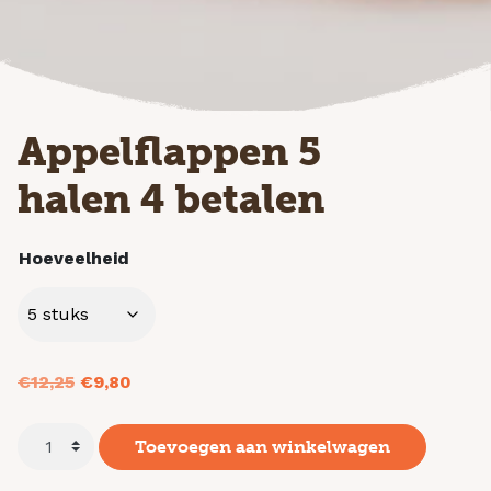
Appelflappen 5
halen 4 betalen
Hoeveelheid
Oorspronkelijke
Huidige
€
12,25
€
9,80
prijs
prijs
was:
is:
Toevoegen aan winkelwagen
€12,25.
€9,80.