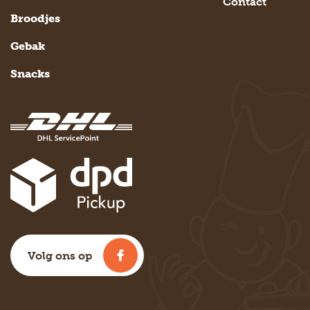
Contact
Broodjes
Gebak
Snacks
Volg ons op