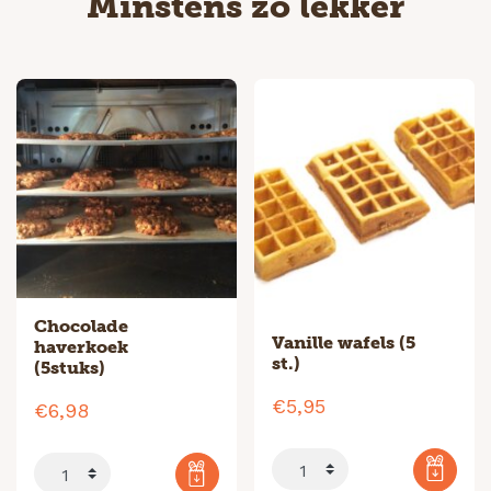
Minstens zo lekker
Chocolade
Vanille wafels (5
haverkoek
st.)
(5stuks)
€
5,95
€
6,98