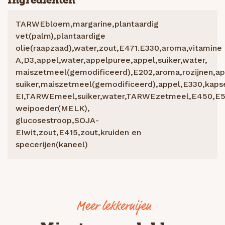
Ingrediënten
TARWEbloem,margarine,plantaardig
vet(palm),plantaardige
olie(raapzaad),water,zout,E471.E330,aroma,vitamine
A,D3,appel,water,appelpuree,appel,suiker,water,
maiszetmeel(gemodificeerd),E202,aroma,rozijnen,ap
suiker,maiszetmeel(gemodificeerd),appel,E330,kapse
EI,TARWEmeel,suiker,water,TARWEzetmeel,E450,E5
weipoeder(MELK),
glucosestroop,SOJA-
EIwit,zout,E415,zout,kruiden en
specerijen(kaneel)