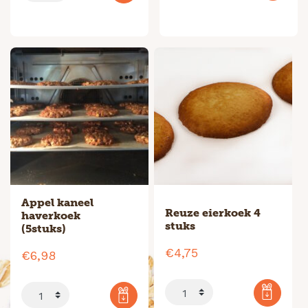
Appel kaneel
Reuze eierkoek 4
haverkoek
stuks
(5stuks)
€
4,75
€
6,98