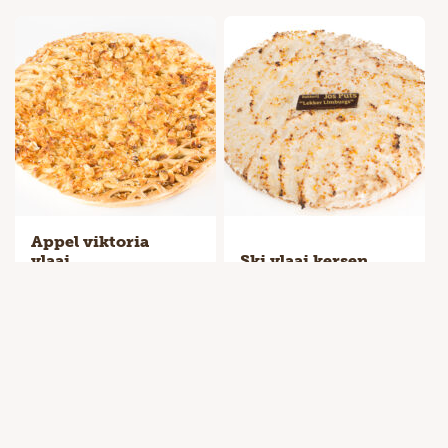
Appel viktoria
vlaai
Ski vlaai kersen
Formaat
Formaat
Snijden
Snijden