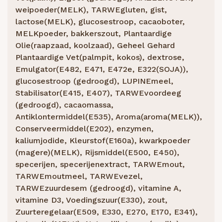
weipoeder(MELK), TARWEgluten, gist,
lactose(MELK), glucosestroop, cacaoboter,
MELKpoeder, bakkerszout, Plantaardige
Olie(raapzaad, koolzaad), Geheel Gehard
Plantaardige Vet(palmpit, kokos), dextrose,
Emulgator(E482, E471, E472e, E322(SOJA)),
glucosestroop (gedroogd), LUPINEmeel,
Stabilisator(E415, E407), TARWEvoordeeg
(gedroogd), cacaomassa,
Antiklontermiddel(E535), Aroma(aroma(MELK)),
Conserveermiddel(E202), enzymen,
kaliumjodide, Kleurstof(E160a), kwarkpoeder
(magere)(MELK), Rijsmiddel(E500, E450),
specerijen, specerijenextract, TARWEmout,
TARWEmoutmeel, TARWEvezel,
TARWEzuurdesem (gedroogd), vitamine A,
vitamine D3, Voedingszuur(E330), zout,
Zuurteregelaar(E509, E330, E270, E170, E341),