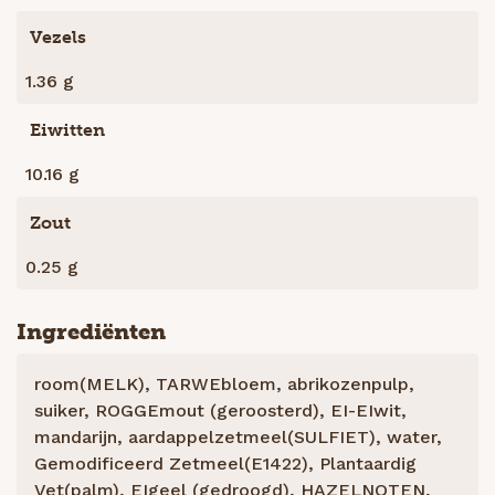
Vezels
1.36 g
Eiwitten
10.16 g
Zout
0.25 g
Ingrediënten
room(MELK), TARWEbloem, abrikozenpulp,
suiker, ROGGEmout (geroosterd), EI-EIwit,
mandarijn, aardappelzetmeel(SULFIET), water,
Gemodificeerd Zetmeel(E1422), Plantaardig
Vet(palm), EIgeel (gedroogd), HAZELNOTEN,